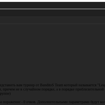
дставить вам турнир от BanditoS Team который называется "Lea
 причем не в случайном порядке, а в порядке приблизительной 
группе)
, за поражение - 0 очков. Дополнительными параметрами будут к