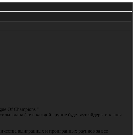
gue Of Champions "
силы клана (т.е в каждой группе будет аутсайдеры и кланы
оличества выигранных и проигранных раундов за все