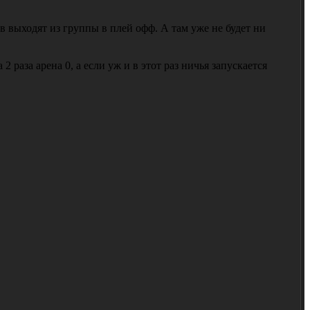
 выходят из группы в плей офф. А там уже не будет ни
 раза арена 0, а если уж и в этот раз ничья запускается