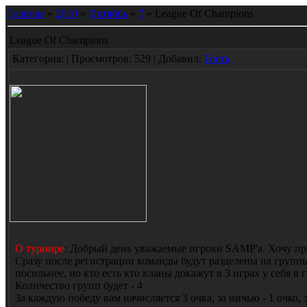
Главная
»
2010
»
Октябрь
»
7
» League Of Champions
League Of Champions
Категория:
| Просмотров: 529 | Добавил:
Гость
О турнире
: Добрый день уважаемые игроки SAMP'a. Хочу пре
Сразу после регистрации команды будут разделены на группы,
посильнее, но кто есть кто кланы докажут в 3 играх у себя в 
Количество групп будет - 4
За каждую победу вам начисляется 3 очка, за ничью - 1 очко