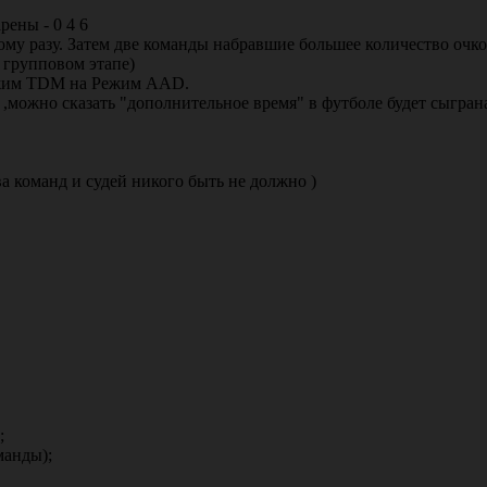
рены - 0 4 6
му разу. Затем две команды набравшие большее количество очков
в групповом этапе)
Режим TDM на Режим AAD.
,можно сказать "дополнительное время" в футболе будет сыграна 2
а команд и судей никого быть не должно )
;
манды);