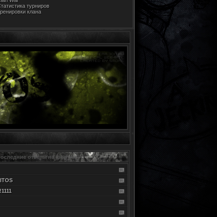
lan War
татистика турниров
ренировки клана
оследние ответы на форуме
DITOS
!1111