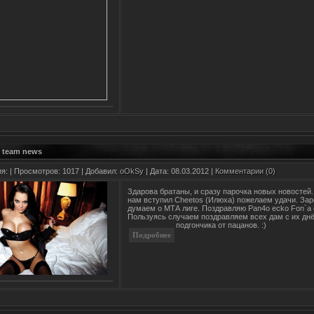
 team news
ия:
| Просмотров: 1017 | Добавил:
oOkSy
| Дата:
08.03.2012
|
Комментарии (0)
Здарова братаны, и сразу парочка новых новостей
нам вступил Cheetos (Илюха) пожелаем удачи. Зар
думаем о МТА лиге. Поздравляю Pan4o ecko Fon`a 
Пользуясь случаем поздравляем всех дам с их днё
подгончика от пацанов. :)