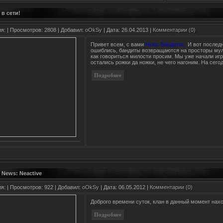
в сети!
ия:
| Просмотров: 2808 | Добавил:
oOkSy
| Дата:
26.04.2013
|
Комментарии (0)
Привет всем, с вами
Ньюс Бандитос.
И вот последн
ошиблись, бандиты возвращаются на просторы мул
как говориться милости просим. Мы уже начали игра
остались рожки да ножки, не чего нагоним. На сего
 News: Neactive
ия:
| Просмотров: 922 | Добавил:
oOkSy
| Дата:
06.05.2012
|
Комментарии (0)
Доброго времени суток, клан в данный момент нахо