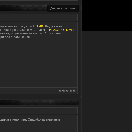
Добавить новость
ие новости. Не уж то
АКТИВ
. Да да вы не
ьтиплееров самп и мта. Так что
НАБОР ОТКРЫТ
ть кв, и довольно не плохо. От состава
дня всё с вами были
...
дится в неактиве. Спасибо за внимание.