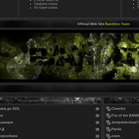
Статистика CW
C
Графика клана
С
История клана
Т
Official Web Site
Banditos Team
Популярные темы на форуме
П
аем до 2011
Cheerful
ва
Fist of the BAN
оциации
Jumpdafuckup!!
У.Д
Pan4o
нерообмен
exwn_