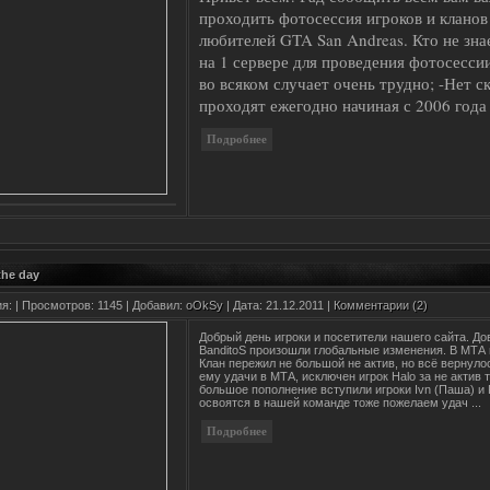
проходить фотосессия игроков и кланов
любителей GTA San Andreas. Кто не знает
на 1 сервере для проведения фотосесси
во всяком случает очень трудно; -Нет с
проходят ежегодно начиная с 2006 год
the day
ия:
| Просмотров: 1145 | Добавил:
oOkSy
| Дата:
21.12.2011
|
Комментарии (2)
Добрый день игроки и посетители нашего сайта. Д
BanditoS произошли глобальные изменения. В МТА 
Клан пережил не большой не актив, но всё вернуло
ему удачи в МТА, исключен игрок Halo за не актив
большое пополнение вступили игроки Ivn (Паша) и
освоятся в нашей команде тоже пожелаем удач
...