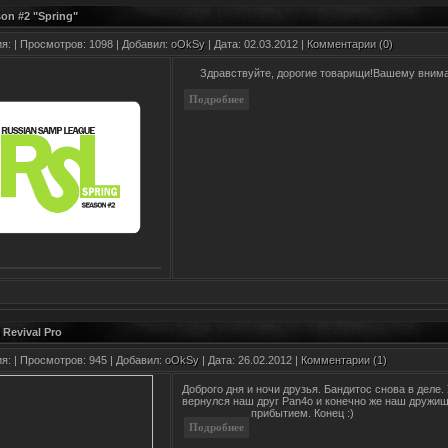
on #2 "Spring"
ия:
| Просмотров: 1098 | Добавил:
oOkSy
| Дата:
02.03.2012
|
Комментарии (0)
Здравствуйте, дорогие товарищи!Вашему внима
 Revival Pro
ия:
| Просмотров: 945 | Добавил:
oOkSy
| Дата:
26.02.2012
|
Комментарии (1)
Доброго дня и ночи друзья. Бандитос снова в деле.
вернулся наш друг Pan4o и конечно же наш дружище
прибытием. Конец :)