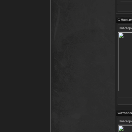
С Новым
Категор
Фотосесс
Категор