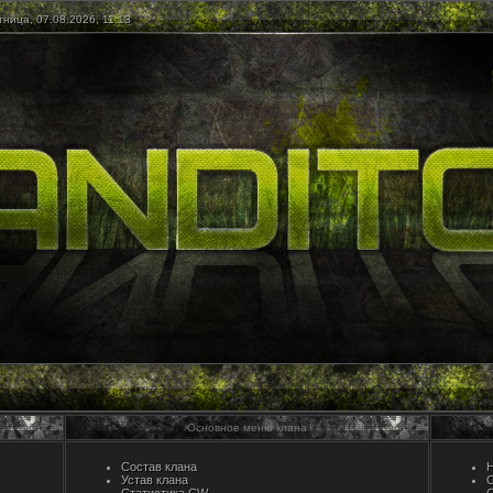
ница, 07.08.2026, 11:13
Основное меню клана
Состав клана
Н
Устав клана
О