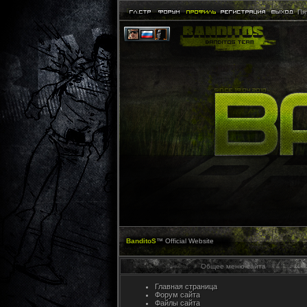
Пят
BanditoS
™ Official Website
Общее меню сайта
Главная страница
Форум сайта
Файлы сайта