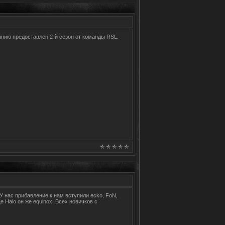
нию предоставлен 2-й сезон от команды RSL.
 У нас прибавление к нам вступили ecko, FoN,
 Halo он же equinox. Всех новичков с