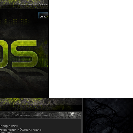
Вы вошли как
Гость
| Ваша группа "
Гости
"
Основное меню клана
абор в клан
тчисления и Уход из клана