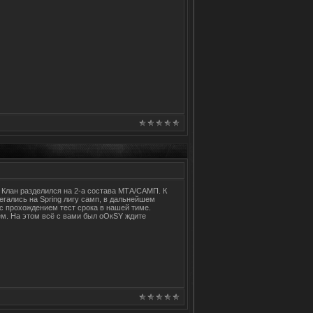
. Клан разделился на 2-а состава МТА/САМП. К
егались на Spring лигу cамп, в дальнейшем
c прохождением тест срока в нашей тиме.
м. На этом всё с вами был оОкSY ждите