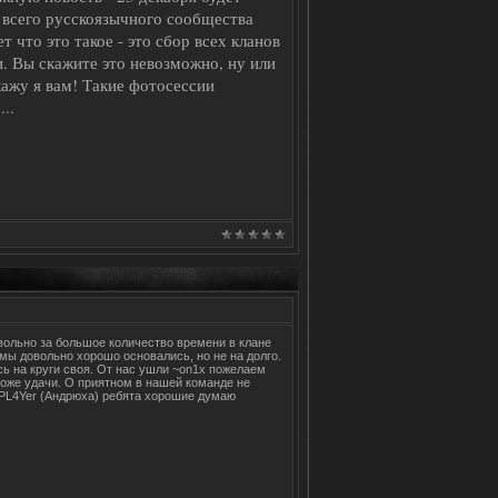
 всего русскоязычного сообщества
 что это такое - это сбор всех кланов
и. Вы скажите это невозможно, ну или
кажу я вам! Такие фотосессии
а
...
овольно за большое количество времени в клане
мы довольно хорошо основались, но не на долго.
сь на круги своя. От нас ушли ~on1x пожелаем
 тоже удачи. О приятном в нашей команде не
 PL4Yer (Андрюха) ребята хорошие думаю