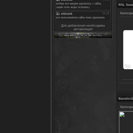
RSL Seas
Категор
Для добавления необходима
авторизация
BanditoS
Категор