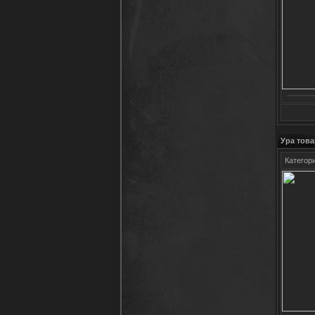
Ура тов
Категор