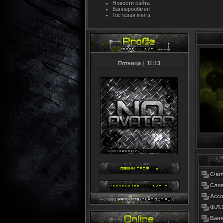
Новости сайта
Баннерообмен
Гостевая книга
Пятница
|
11:13
Счит
Сло
Асс
Ф.Л.
Бан