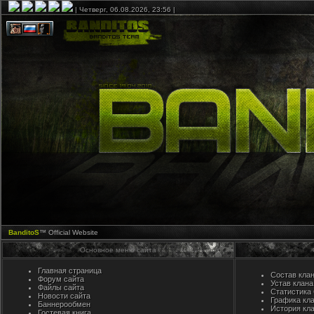
| Четверг, 06.08.2026, 23:56 |
BanditoS
™ Official Website
Основное меню сайта
Главная страница
Состав кла
Форум сайта
Устав клана
Файлы сайта
Статистика
Новости сайта
Графика кл
Баннерообмен
История кл
Гостевая книга