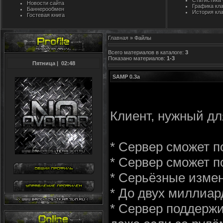
Статистика
Новости сайта
Графика кл
Баннерообмен
История кл
Гостевая книга
Главная
»
Файлы
Всего материалов в каталоге
:
3
Показано материалов
:
1-3
Пятница
|
02:48
SAMP 0.3a
Клиент, нужный д
* Сервер сможет п
* Сервер сможет п
* Серьёзные изме
* До двух миллиар
* Сервер поддержи