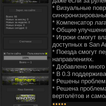
даже если за рулём
* Визуальные повр
Зарег. на сайте
синхронизированы
Всего: 66
Новых за месяц: 0
* Компенсатор лаг
Новых за неделю: 0
Новых вчера: 0
* Общие улучшени
Новых сегодня: 0
* Игроки смогут в
Счетчики
доступных в San A
* Поезда смогут пе
Гости сайта
Пользователи
направлениях.
100%
0%
Всего — 1
* Добавлено много
* В 0.3 поддержива
* Решены проблемы
* Решена проблема
Наш баннер
вертолётов и само