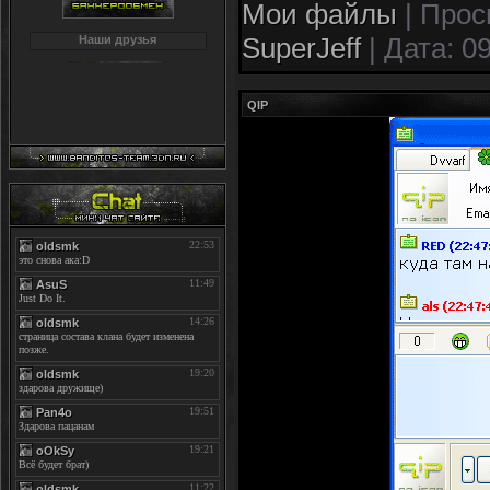
Мои файлы
|
Прос
SuperJeff
|
Дата:
09
Наши друзья
QIP