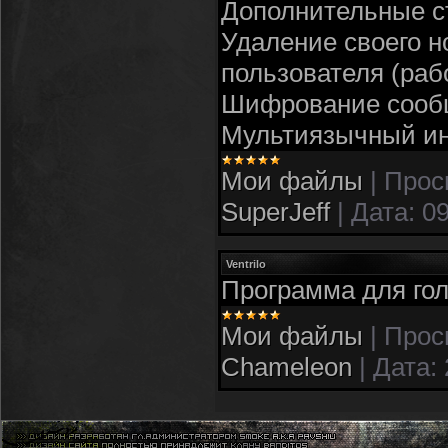
Дополнительные с
Удаление своего н
пользователя (раб
Шифрование сооб
Мультиязычный ин
Мои файлы
|
Прос
SuperJeff
|
Дата:
09
Ventrilo
Программа для го
Мои файлы
|
Прос
Chameleon
|
Дата: