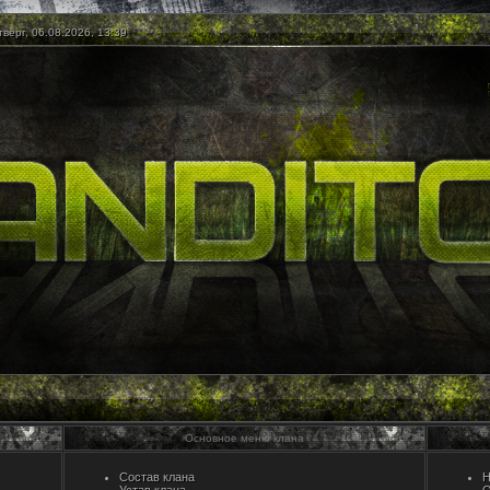
верг, 06.08.2026, 13:39
Основное меню клана
Состав клана
Н