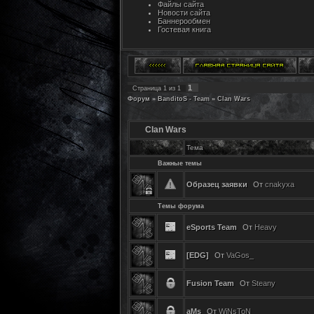
Файлы сайта
Новости сайта
Баннерообмен
Гостевая книга
1
Страница
1
из
1
Форум
»
BanditoS - Team
»
Clan Wars
Clan Wars
Тема
Важные темы
Образец заявки
От
cnakyxa
Темы форума
eSports Team
От
Heavy
[EDG]
От
VaGos_
Fusion Team
От
Steany
aMs
От
WiNsToN