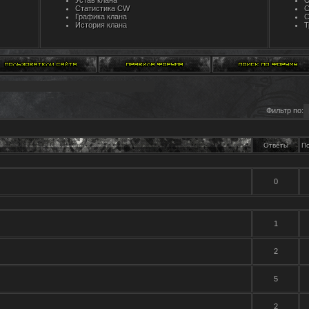
Устав клана
О
Статистика CW
C
Графика клана
С
История клана
Т
Фильтр по:
Ответы
П
0
1
2
5
2