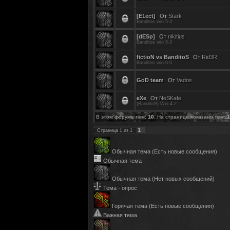
[E1ect]
От
Stark
Banditos win 5-3
[dESp]
От
nikitius
Banditos win 5-3
fictioN vs BanditoS
От
Rid3R
Banditos win 6-0
GoD team
От
Vados
eXe
От
NeSKafe
(BanditoS) Win 4-2
В этом форуме тем:
10
. На странице показано тем:
1
1
Страница
1
из
1
Обычная тема (Есть новые сообщения)
Обычная тема
Обычная тема (Нет новых сообщений)
Тема - опрос
Горячая тема (Есть новые сообщения)
Важная тема