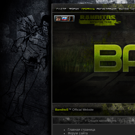
Чет
BanditoS
™ Official Website
Общее меню сайта
Главная страница
Форум сайта