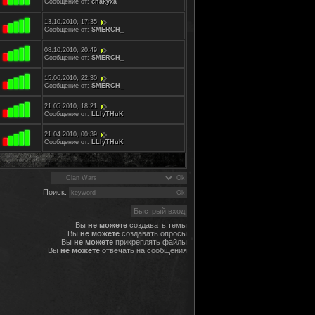
Сообщение от:
cnakyxa
13.10.2010, 17:35
Сообщение от:
SMERCH_
08.10.2010, 20:49
Сообщение от:
SMERCH_
15.06.2010, 22:30
Сообщение от:
SMERCH_
21.05.2010, 18:21
Сообщение от:
LLIyTHuK
21.04.2010, 00:39
Сообщение от:
LLIyTHuK
Поиск:
Вы
не можете
создавать темы
Вы
не можете
создавать опросы
Вы
не можете
прикреплять файлы
Вы
не можете
отвечать на сообщения