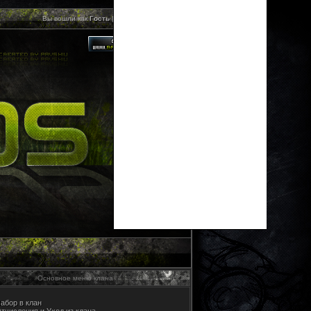
Вы вошли как
Гость
| Ваша группа "
Гости
"
Основное меню клана
абор в клан