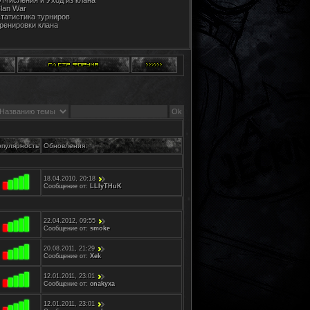
тчисления и Уход из клана
lan War
татистика турниров
ренировки клана
опулярность
Обновления
↓
18.04.2010, 20:18
Сообщение от:
LLIyTHuK
22.04.2012, 09:55
Сообщение от:
smoke
20.08.2011, 21:29
Сообщение от:
Xek
12.01.2011, 23:01
Сообщение от:
cnakyxa
12.01.2011, 23:01